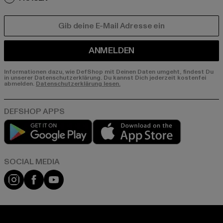
E-MAIL
ANMELDEN
Informationen dazu, wie DefShop mit Deinen Daten umgeht, findest Du
in unserer Datenschutzerklärung. Du kannst Dich jederzeit kostenfei
abmelden.
Datenschutzerklärung lesen.
Play market
App store
Instagram
Facebook
YouTube