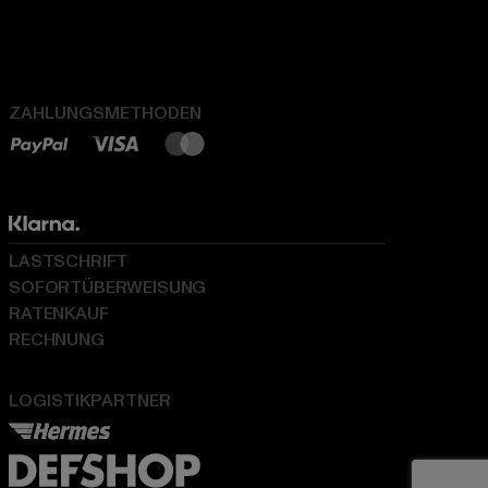
ZAHLUNGSMETHODEN
LASTSCHRIFT
SOFORTÜBERWEISUNG
RATENKAUF
RECHNUNG
LOGISTIKPARTNER