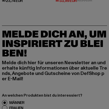
Derzeitiger Preis: ab 23,74 EUR
Derzeitiger Preis: ab 33,99 EUR
Aktionsprei
ab
23,74 EUR
ab
33,99 EUR
39,99 EUR
MELDE DICH AN, UM
INSPIRIERT ZU BLEI
BEN!
Melde dich hier für unseren Newsletter an und
erhalte künftig Informationen über aktuelle Tre
nds, Angebote und Gutscheine von DefShop p
er E-Mail!
An welchen Produkten bist du interessiert?
MÄNNER
FRAUEN