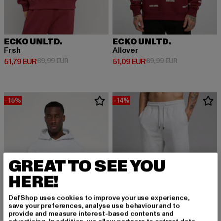
ECKO UNLTD.
ECKO UNLTD.
Frsh
Allover
Derzeitiger Preis: 51,79 EUR
Aktionspreis: 69,99 EUR
Derzeitiger Preis: 51,09 EUR
Aktionspreis:
51,79 EUR
69,99 EUR
51,09 EUR
69,99 EUR
-15%
-14%
GREAT TO SEE YOU
HERE!
DefShop uses cookies to improve your use experience,
save your preferences, analyse use behaviour and to
provide and measure interest-based contents and