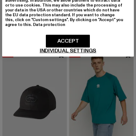
advertising. In addition, we allow partners to extract data
or to use cookies. This may also include the processing of
your data in the USA or other countries which do not have
the EU data protection standard. If you want to change
ECKO UNLTD.
ECKO UNLTD.
this, click on "Custom settings". By clicking on "Accept" you
Flagship
Clap
agree to this.
Data protection
Derzeitiger Preis: 50,99 EUR
Aktionspreis: 59,99 EUR
Derzeitiger Preis: 42,99 EUR
Aktionspreis:
50,99 EUR
59,99 EUR
42,99 EUR
49,99 EUR
ACCEPT
INDIVIDUAL SETTINGS
-13%
-10%