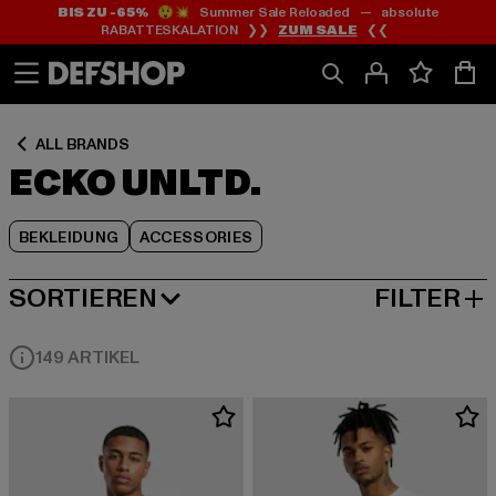
BIS ZU -65%
😲💥 Summer Sale Reloaded — absolute
Zum
Zum
Zum
RABATTESKALATION ❯❯
ZUM SALE
❮❮
Inhalt
Fußzeile
Produktraster
springen
springen
springen
ALL BRANDS
ECKO UNLTD.
BEKLEIDUNG
ACCESSORIES
SORTIEREN
FILTER
NEUESTE
149 ARTIKEL