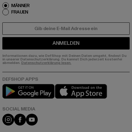
MÄNNER
FRAUEN
E-MAIL
ANMELDEN
Informationen dazu, wie DefShop mit Deinen Daten umgeht, findest Du
in unserer Datenschutzerklärung. Du kannst Dich jederzeit kostenfei
abmelden.
Datenschutzerklärung lesen.
Play market
App store
Instagram
Facebook
YouTube