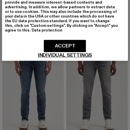
provide and measure interest-based contents and
advertising. In addition, we allow partners to extract data
or to use cookies. This may also include the processing of
DSTREZZED
DSTREZZED
your data in the USA or other countries which do not have
the EU data protection standard. If you want to change
Lancaster
Logan 5-Pocket
this, click on "Custom settings". By clicking on "Accept" you
Derzeitiger Preis: 99,39 EUR
Aktionspreis: 139,99 EUR
Derzeitiger Preis: 103,59 EUR
Aktionsprei
99,39 EUR
139,99 EUR
103,59 EUR
139,99 EUR
agree to this.
Data protection
ACCEPT
-27%
-29%
INDIVIDUAL SETTINGS