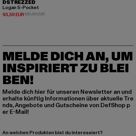
DSTREZZED
Logan 5-Pocket
Derzeitiger Preis: 93,59 EUR
Aktionspreis: 129,99 EUR
93,59 EUR
129,99 EUR
MELDE DICH AN, UM
INSPIRIERT ZU BLEI
BEN!
Melde dich hier für unseren Newsletter an und
erhalte künftig Informationen über aktuelle Tre
nds, Angebote und Gutscheine von DefShop p
er E-Mail!
An welchen Produkten bist du interessiert?