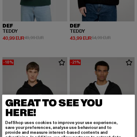
DEF
DEF
TEDDY
TEDDY
Derzeitiger Preis: 40,99 EUR
Aktionspreis: 49,99 EUR
Derzeitiger Preis: 43,99 EUR
Aktionspreis:
40,99 EUR
49,99 EUR
43,99 EUR
54,99 EUR
-18%
-21%
GREAT TO SEE YOU
HERE!
DefShop uses cookies to improve your use experience,
save your preferences, analyse use behaviour and to
provide and measure interest-based contents and