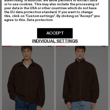
advertising. In addition, we allow partners to extract data
or to use cookies. This may also include the processing of
your data in the USA or other countries which do not have
the EU data protection standard. If you want to change
DEF
DEF
this, click on "Custom settings". By clicking on "Accept" you
DEF LEADER Hoodies
DEF GOAL Übergangsjacken
agree to this.
Data protection
Derzeitiger Preis: 49,19 EUR
Aktionspreis: 59,99 EUR
Derzeitiger Preis: 55,29 EUR
Aktionspreis:
49,19 EUR
59,99 EUR
55,29 EUR
69,99 EUR
ACCEPT
INDIVIDUAL SETTINGS
-22%
-25%