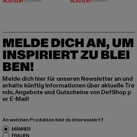
Derzeitiger Preis: 14,93 EUR
Aktionspreis: 17,99 EUR
Derzeitiger Preis: 14,93 EUR
Aktionspreis: 1
14,93 EUR
17,99 EUR
14,93 EUR
17,99 EUR
MELDE DICH AN, UM
INSPIRIERT ZU BLEI
BEN!
Melde dich hier für unseren Newsletter an und
erhalte künftig Informationen über aktuelle Tre
nds, Angebote und Gutscheine von DefShop p
er E-Mail!
An welchen Produkten bist du interessiert?
MÄNNER
FRAUEN