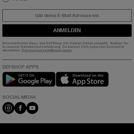
E-MAIL
ANMELDEN
Informationen dazu, wie DefShop mit Deinen Daten umgeht, findest Du
in unserer Datenschutzerklärung. Du kannst Dich jederzeit kostenfei
abmelden.
Datenschutzerklärung lesen.
Play market
App store
Instagram
Facebook
YouTube