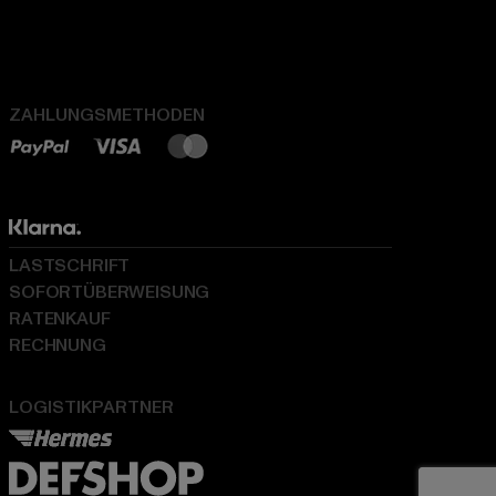
ZAHLUNGSMETHODEN
LASTSCHRIFT
SOFORTÜBERWEISUNG
RATENKAUF
RECHNUNG
LOGISTIKPARTNER