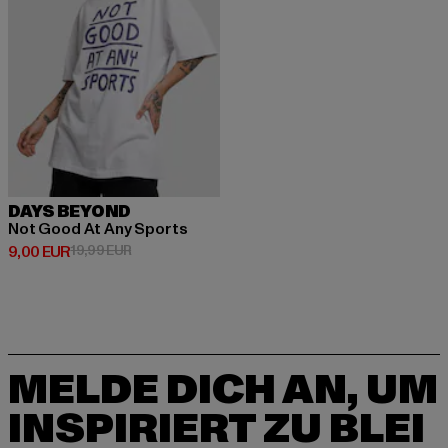
DAYS BEYOND
Not Good At Any Sports
Derzeitiger Preis: 9,00 EUR
Aktionspreis: 19,99 EUR
9,00 EUR
19,99 EUR
MELDE DICH AN, UM
INSPIRIERT ZU BLEI