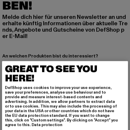
BEN!
Melde dich hier für unseren Newsletter an und
erhalte künftig Informationen über aktuelle Tre
nds, Angebote und Gutscheine von DefShop p
er E-Mail!
An welchen Produkten bist du interessiert?
MÄNNER
GREAT TO SEE YOU
FRAUEN
HERE!
DefShop uses cookies to improve your use experience,
E-MAIL
save your preferences, analyse use behaviour and to
provide and measure interest-based contents and
ANMELDEN
advertising. In addition, we allow partners to extract data
or to use cookies. This may also include the processing of
your data in the USA or other countries which do not have
Informationen dazu, wie DefShop mit Deinen Daten umgeht, findest Du
the EU data protection standard. If you want to change
in unserer Datenschutzerklärung. Du kannst Dich jederzeit kostenfei
this, click on "Custom settings". By clicking on "Accept" you
abmelden.
Datenschutzerklärung lesen.
agree to this.
Data protection