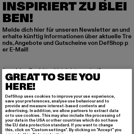
INSPIRIERT ZU BLEI
BEN!
Melde dich hier für unseren Newsletter an und
erhalte künftig Informationen über aktuelle Tre
nds, Angebote und Gutscheine von DefShop p
er E-Mail!
An welchen Produkten bist du interessiert?
GREAT TO SEE YOU
MÄNNER
HERE!
FRAUEN
DefShop uses cookies to improve your use experience,
save your preferences, analyse use behaviour and to
E-MAIL
provide and measure interest-based contents and
advertising. In addition, we allow partners to extract data
or to use cookies. This may also include the processing of
ANMELDEN
your data in the USA or other countries which do not have
the EU data protection standard. If you want to change
this, click on "Custom settings". By clicking on "Accept" you
Informationen dazu, wie DefShop mit Deinen Daten umgeht, findest Du
in unserer Datenschutzerklärung. Du kannst Dich jederzeit kostenfei