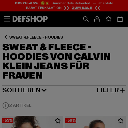
BIS ZU -65%
😲💥 Summer Sale Reloaded — absolute
Zum
Zum
Zum
RABATTESKALATION ❯❯
ZUM SALE
❮❮
Inhalt
Fußzeile
Produktraster
springen
springen
springen
SWEAT & FLEECE - HOODIES
SWEAT & FLEECE -
HOODIES VON CALVIN
KLEIN JEANS FÜR
FRAUEN
SORTIEREN
FILTER
BELIEBTESTE
2 ARTIKEL
-53%
-59%