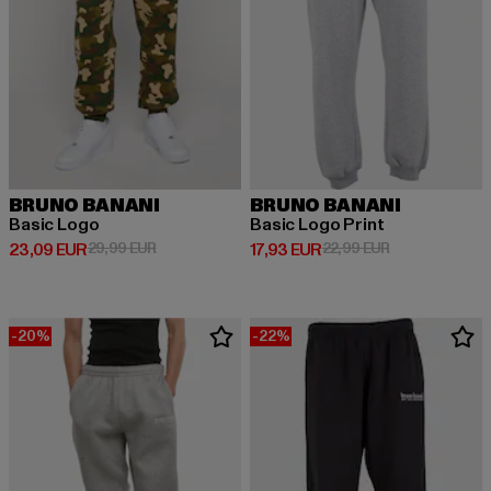
BRUNO BANANI
BRUNO BANANI
Basic Logo
Basic Logo Print
Derzeitiger Preis: 23,09 EUR
Aktionspreis: 29,99 EUR
Derzeitiger Preis: 17,93 EUR
Aktionspreis: 
23,09 EUR
29,99 EUR
17,93 EUR
22,99 EUR
-20%
-22%