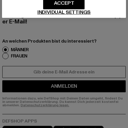
Melde dich hier für unseren Newsletter an und
ACCEPT
erhalte künftig Informationen über aktuelle Tre
INDIVIDUAL SETTINGS
nds, Angebote und Gutscheine von DefShop p
er E-Mail!
An welchen Produkten bist du interessiert?
MÄNNER
FRAUEN
E-MAIL
ANMELDEN
Informationen dazu, wie DefShop mit Deinen Daten umgeht, findest Du
in unserer Datenschutzerklärung. Du kannst Dich jederzeit kostenfei
abmelden.
Datenschutzerklärung lesen.