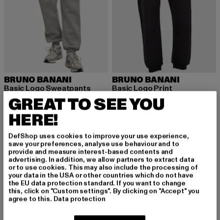
BRUNO BANANI
BRUNO BANANI
Basic Logo Sweatpants
Basic Logo Print
Derzeitiger Preis: 19,99 EUR
Aktionspreis: 24,99 EUR
Derzeitiger Preis: 17,93 EUR
Aktionspreis: 
GREAT TO SEE YOU
19,99 EUR
24,99 EUR
17,93 EUR
22,99 EUR
HERE!
DefShop uses cookies to improve your use experience,
save your preferences, analyse use behaviour and to
provide and measure interest-based contents and
MELDE DICH AN, UM
advertising. In addition, we allow partners to extract data
or to use cookies. This may also include the processing of
your data in the USA or other countries which do not have
INSPIRIERT ZU BLEI
the EU data protection standard. If you want to change
this, click on "Custom settings". By clicking on "Accept" you
BEN!
agree to this.
Data protection