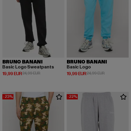
BRUNO BANANI
BRUNO BANANI
Basic Logo Sweatpants
Basic Logo
Derzeitiger Preis: 19,99 EUR
Aktionspreis: 24,99 EUR
Derzeitiger Preis: 19,99 EUR
Aktionspreis: 
19,99 EUR
24,99 EUR
19,99 EUR
24,99 EUR
-23%
-22%