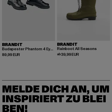
BRANDIT
BRANDIT
Rainboot All Seasons
Budapester Phantom 4 Eye Boot
Derzeitiger Preis: ab 39,99 EUR
ab
39,99 EUR
Derzeitiger Preis: 89,99 EUR
89,99 EUR
MELDE DICH AN, UM
INSPIRIERT ZU BLEI
BEN!