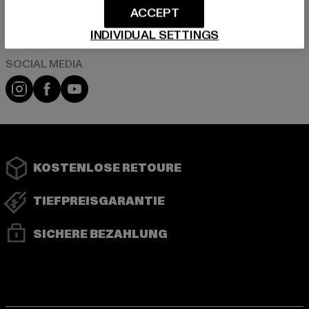
ACCEPT
Play market
App store
INDIVIDUAL SETTINGS
Instagram
Facebook
YouTube
KOSTENLOSE RETOURE
TIEFPREISGARANTIE
SICHERE BEZAHLUNG