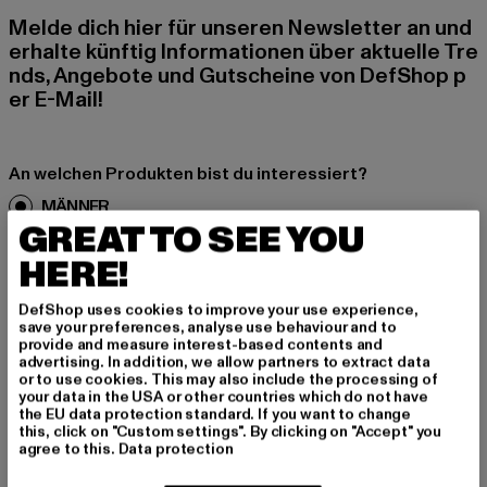
Melde dich hier für unseren Newsletter an und
erhalte künftig Informationen über aktuelle Tre
nds, Angebote und Gutscheine von DefShop p
er E-Mail!
An welchen Produkten bist du interessiert?
MÄNNER
GREAT TO SEE YOU
FRAUEN
HERE!
E-MAIL
DefShop uses cookies to improve your use experience,
save your preferences, analyse use behaviour and to
ANMELDEN
provide and measure interest-based contents and
advertising. In addition, we allow partners to extract data
or to use cookies. This may also include the processing of
Informationen dazu, wie DefShop mit Deinen Daten umgeht, findest Du
your data in the USA or other countries which do not have
in unserer Datenschutzerklärung. Du kannst Dich jederzeit kostenfei
the EU data protection standard. If you want to change
abmelden.
Datenschutzerklärung lesen.
this, click on "Custom settings". By clicking on "Accept" you
agree to this.
Data protection