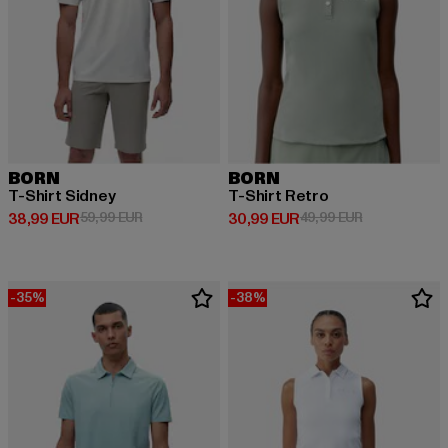
BORN
BORN
T-Shirt Sidney
T-Shirt Retro
Derzeitiger Preis: 38,99 EUR
Aktionspreis: 59,99 EUR
Derzeitiger Preis: 30,99 EUR
Aktionspreis:
38,99 EUR
59,99 EUR
30,99 EUR
49,99 EUR
-35%
-38%