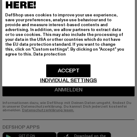
Melde dich hier für unseren Newsletter an und
HERE!
erhalte künftig Informationen über aktuelle Tre
nds, Angebote und Gutscheine von DefShop p
DefShop uses cookies to improve your use experience,
er E-Mail!
save your preferences, analyse use behaviour and to
provide and measure interest-based contents and
advertising. In addition, we allow partners to extract data
or to use cookies. This may also include the processing of
your data in the USA or other countries which do not have
An welchen Produkten bist du interessiert?
the EU data protection standard. If you want to change
this, click on "Custom settings". By clicking on "Accept" you
MÄNNER
agree to this.
Data protection
FRAUEN
ACCEPT
E-MAIL
INDIVIDUAL SETTINGS
ANMELDEN
Informationen dazu, wie DefShop mit Deinen Daten umgeht, findest Du
in unserer Datenschutzerklärung. Du kannst Dich jederzeit kostenfei
abmelden.
Datenschutzerklärung lesen.
Play market
App store