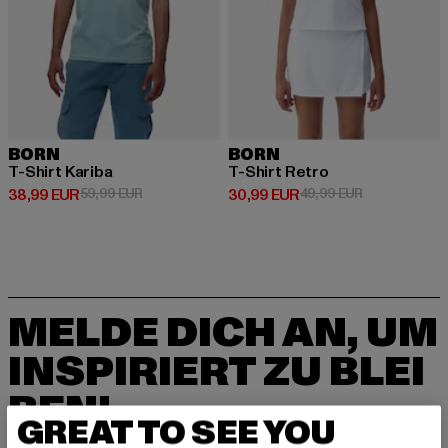
BORN
BORN
T-Shirt Kariba
T-Shirt Retro
Derzeitiger Preis: 38,99 EUR
Aktionspreis: 59,99 EUR
Derzeitiger Preis: 30,99 EUR
Aktionspreis:
38,99 EUR
59,99 EUR
30,99 EUR
49,99 EUR
MELDE DICH AN, UM
INSPIRIERT ZU BLEI
BEN!
GREAT TO SEE YOU