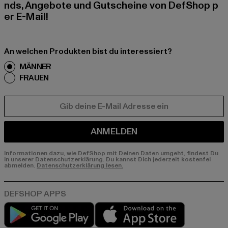
nds, Angebote und Gutscheine von DefShop p
er E-Mail!
An welchen Produkten bist du interessiert?
MÄNNER
FRAUEN
E-MAIL
ANMELDEN
Informationen dazu, wie DefShop mit Deinen Daten umgeht, findest Du
in unserer Datenschutzerklärung. Du kannst Dich jederzeit kostenfei
abmelden.
Datenschutzerklärung lesen.
Play market
App store