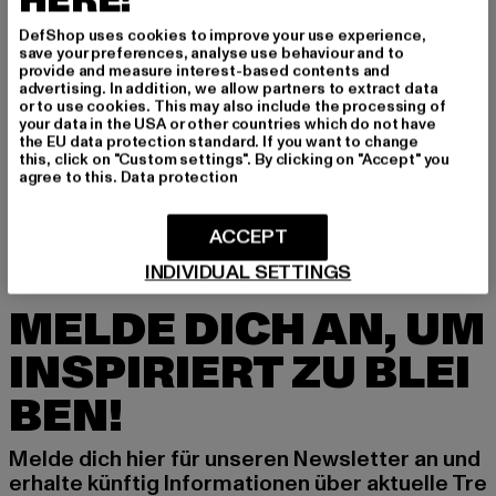
HERE!
DefShop uses cookies to improve your use experience,
save your preferences, analyse use behaviour and to
provide and measure interest-based contents and
advertising. In addition, we allow partners to extract data
or to use cookies. This may also include the processing of
your data in the USA or other countries which do not have
ANOTHER COTTON LAB
ANOTHER COTTON LAB
the EU data protection standard. If you want to change
Good Karma Kids
Another Cotton Lab Sunday Running Kids Sweatshirt
this, click on "Custom settings". By clicking on "Accept" you
Derzeitiger Preis: 33,99 EUR
Aktionspreis: 49,99 EUR
Derzeitiger Preis: 33,99 EUR
Aktionspreis:
33,99 EUR
49,99 EUR
33,99 EUR
49,99 EUR
agree to this.
Data protection
ACCEPT
INDIVIDUAL SETTINGS
MELDE DICH AN, UM
INSPIRIERT ZU BLEI
BEN!
Melde dich hier für unseren Newsletter an und
erhalte künftig Informationen über aktuelle Tre