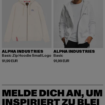
ALPHA INDUSTRIES
ALPHA INDUSTRIES
Basic Zip Hoodie Small Logo
Basic
Derzeitiger Preis: 91,99 EUR
Derzeitiger Preis: 91,99 EUR
91,99 EUR
91,99 EUR
MELDE DICH AN, UM
INSPIRIERT ZU BLEI