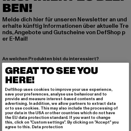
BEN!
Melde dich hier für unseren Newsletter an und
erhalte künftig Informationen über aktuelle Tre
nds, Angebote und Gutscheine von DefShop p
er E-Mail!
An welchen Produkten bist du interessiert?
GREAT TO SEE YOU
MÄNNER
FRAUEN
HERE!
DefShop uses cookies to improve your use experience,
E-MAIL
save your preferences, analyse use behaviour and to
provide and measure interest-based contents and
advertising. In addition, we allow partners to extract data
ANMELDEN
or to use cookies. This may also include the processing of
your data in the USA or other countries which do not have
the EU data protection standard. If you want to change
Informationen dazu, wie DefShop mit Deinen Daten umgeht, findest Du
in unserer Datenschutzerklärung. Du kannst Dich jederzeit kostenfei
this, click on "Custom settings". By clicking on "Accept" you
abmelden.
Datenschutzerklärung lesen.
agree to this.
Data protection