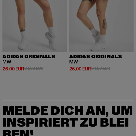
ADIDAS ORIGINALS
ADIDAS ORIGINALS
MW
MW
Derzeitiger Preis: 26,00 EUR
Aktionspreis: 64,99 EUR
Derzeitiger Preis: 26,00 EUR
Aktionspreis:
26,00 EUR
64,99 EUR
26,00 EUR
64,99 EUR
MELDE DICH AN, UM
INSPIRIERT ZU BLEI
BEN!