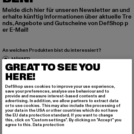
Melde dich hier für unseren Newsletter an und
erhalte künftig Informationen über aktuelle Tre
nds, Angebote und Gutscheine von DefShop p
er E-Mail!
An welchen Produkten bist du interessiert?
MÄNNER
GREAT TO SEE YOU
FRAUEN
HERE!
E-MAIL
DefShop uses cookies to improve your use experience,
save your preferences, analyse use behaviour and to
provide and measure interest-based contents and
ANMELDEN
advertising. In addition, we allow partners to extract data
or to use cookies. This may also include the processing of
your data in the USA or other countries which do not have
Informationen dazu, wie DefShop mit Deinen Daten umgeht, findest Du
in unserer Datenschutzerklärung. Du kannst Dich jederzeit kostenfei
the EU data protection standard. If you want to change
abmelden.
Datenschutzerklärung lesen.
this, click on "Custom settings". By clicking on "Accept" you
agree to this.
Data protection