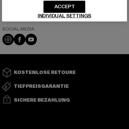
ACCEPT
Play market
App store
INDIVIDUAL SETTINGS
Instagram
Facebook
YouTube
KOSTENLOSE RETOURE
TIEFPREISGARANTIE
SICHERE BEZAHLUNG