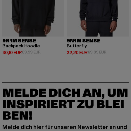
9N1M SENSE
9N1M SENSE
Backpack Hoodie
Butterfly
Derzeitiger Preis: 30,10 EUR
Aktionspreis: 69,99 EUR
Derzeitiger Preis: 32,20 EUR
Aktionspreis:
30,10 EUR
69,99 EUR
32,20 EUR
69,99 EUR
MELDE DICH AN, UM
INSPIRIERT ZU BLEI
BEN!
Melde dich hier für unseren Newsletter an und