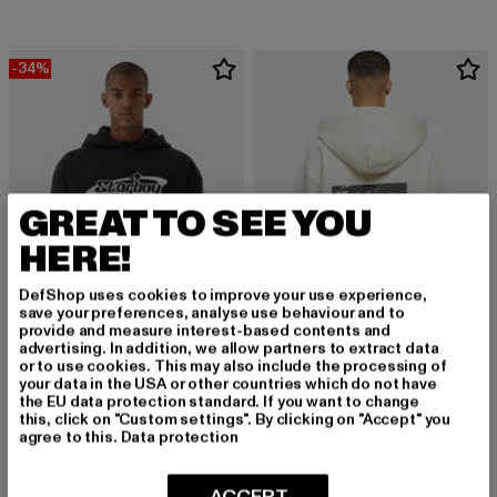
-34%
GREAT TO SEE YOU
HERE!
DefShop uses cookies to improve your use experience,
save your preferences, analyse use behaviour and to
provide and measure interest-based contents and
advertising. In addition, we allow partners to extract data
or to use cookies. This may also include the processing of
9N1M SENSE
9N1M SENSE
your data in the USA or other countries which do not have
Starboy 2
DARKWATER
the EU data protection standard. If you want to change
this, click on "Custom settings". By clicking on "Accept" you
Derzeitiger Preis: 46,19 EUR
Aktionspreis: 69,99 EUR
Derzeitiger Preis: 69,99 EUR
46,19 EUR
69,99 EUR
69,99 EUR
agree to this.
Data protection
ACCEPT