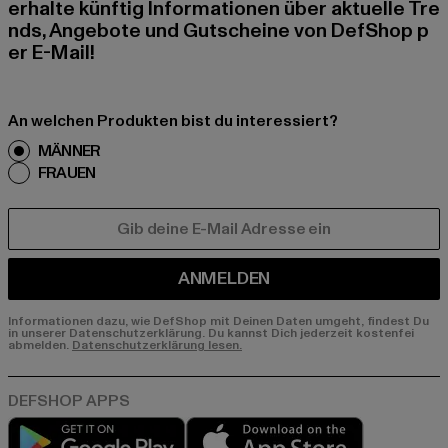
erhalte künftig Informationen über aktuelle Tre
nds, Angebote und Gutscheine von DefShop p
er E-Mail!
An welchen Produkten bist du interessiert?
MÄNNER
FRAUEN
E-MAIL
ANMELDEN
Informationen dazu, wie DefShop mit Deinen Daten umgeht, findest Du
in unserer Datenschutzerklärung. Du kannst Dich jederzeit kostenfei
abmelden.
Datenschutzerklärung lesen.
Play market
App store