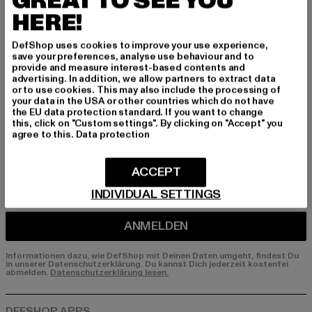
GREAT TO SEE YOU
HERE!
Melde dich hier für unseren Newsletter an und
erhalte künftig Informationen über aktuelle Tre
DefShop uses cookies to improve your use experience,
nds, Angebote und Gutscheine von DefShop p
save your preferences, analyse use behaviour and to
er E-Mail!
provide and measure interest-based contents and
advertising. In addition, we allow partners to extract data
or to use cookies. This may also include the processing of
your data in the USA or other countries which do not have
the EU data protection standard. If you want to change
An welchen Produkten bist du interessiert?
this, click on "Custom settings". By clicking on "Accept" you
agree to this.
Data protection
MÄNNER
FRAUEN
ACCEPT
INDIVIDUAL SETTINGS
E-MAIL
ANMELDEN
Informationen dazu, wie DefShop mit Deinen Daten umgeht, findest Du
in unserer Datenschutzerklärung. Du kannst Dich jederzeit kostenfei
abmelden.
Datenschutzerklärung lesen.