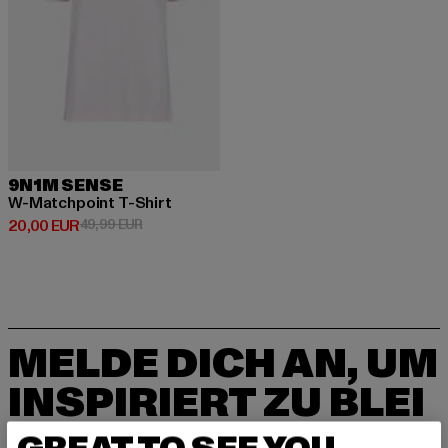
9N1M SENSE
W-Matchpoint T-Shirt
Derzeitiger Preis: 20,00 EUR
Aktionspreis: 49,99 EUR
20,00 EUR
49,99 EUR
MELDE DICH AN, UM
INSPIRIERT ZU BLEI
BEN!