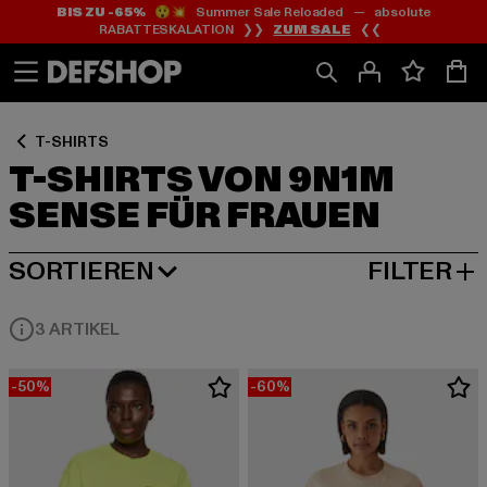
BIS ZU -65%
😲💥 Summer Sale Reloaded — absolute
Zum
Zum
Zum
RABATTESKALATION ❯❯
ZUM SALE
❮❮
Inhalt
Fußzeile
Produktraster
springen
springen
springen
T-SHIRTS
T-SHIRTS VON 9N1M
SENSE FÜR FRAUEN
SORTIEREN
FILTER
BELIEBTESTE
3 ARTIKEL
-50%
-60%